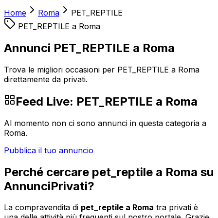
Home
Roma
PET_REPTILE
PET_REPTILE
a
Roma
Annunci PET_REPTILE a Roma
Trova le migliori occasioni per PET_REPTILE a Roma
direttamente da privati.
Feed Live:
PET_REPTILE
a
Roma
Al momento non ci sono annunci in questa categoria a
Roma
.
Pubblica il tuo annuncio
Perché cercare
pet_reptile
a
Roma
su
AnnunciPrivati?
La compravendita di
pet_reptile
a
Roma
tra privati è
una delle attività più frequenti sul nostro portale. Grazie