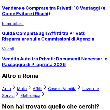
Vendere e Comprare tra Privati: 10 Vantaggi (e
Come Evitare i Rischi)
Immobiliare
Guida Completa agli Affitti tra Privati:
Risparmiare sulle Commissioni di Agenzia
Veicoli
Vendita Auto tra Privati: Documenti Necessari e
Passaggio di Proprietà 2026
Altro a
Roma
Auto
Moto
Affitti
Case in Vendita
Lavoro e
Servizi
Elettronica
Non hai trovato quello che cerchi?