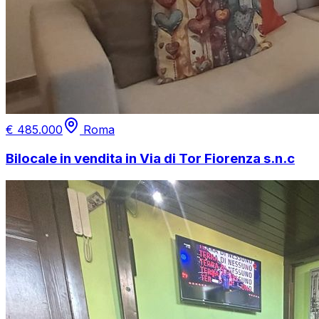
€
485.000
Roma
Bilocale in vendita in Via di Tor Fiorenza s.n.c