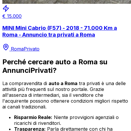
€
15.000
MINI Mini Cabrio (F57) - 2018 - 71.000 Km a
Roma - Annuncio tra privati a Roma
Roma
Privato
Perché cercare
auto
a
Roma
su
AnnunciPrivati?
La compravendita di
auto
a
Roma
tra privati è una delle
attività più frequenti sul nostro portale. Grazie
all'assenza di intermediari, sia il venditore che
l'acquirente possono ottenere condizioni migliori rispetto
ai canali tradizionali.
Risparmio Reale:
Niente provvigioni agenziali o
ricarichi di rivenditori.
Trasparenza:
Parla direttamente con chi ha