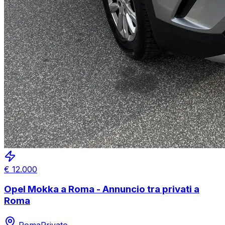
€
12.000
Opel Mokka a Roma - Annuncio tra privati a
Roma
Roma
Privato