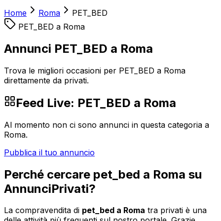
Home
Roma
PET_BED
PET_BED
a
Roma
Annunci PET_BED a Roma
Trova le migliori occasioni per PET_BED a Roma
direttamente da privati.
Feed Live:
PET_BED
a
Roma
Al momento non ci sono annunci in questa categoria a
Roma
.
Pubblica il tuo annuncio
Perché cercare
pet_bed
a
Roma
su
AnnunciPrivati?
La compravendita di
pet_bed
a
Roma
tra privati è una
delle attività più frequenti sul nostro portale. Grazie