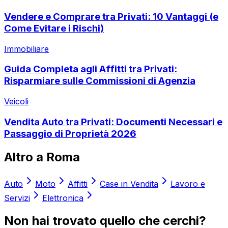
Vendere e Comprare tra Privati: 10 Vantaggi (e
Come Evitare i Rischi)
Immobiliare
Guida Completa agli Affitti tra Privati:
Risparmiare sulle Commissioni di Agenzia
Veicoli
Vendita Auto tra Privati: Documenti Necessari e
Passaggio di Proprietà 2026
Altro a
Roma
Auto
Moto
Affitti
Case in Vendita
Lavoro e
Servizi
Elettronica
Non hai trovato quello che cerchi?