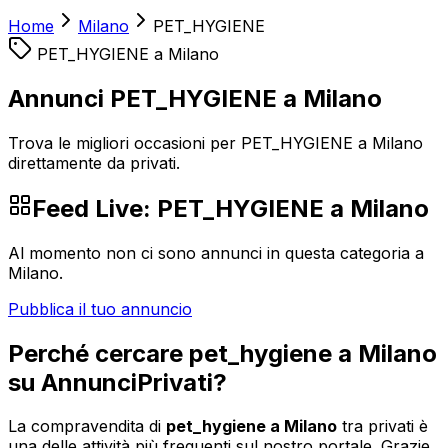
Home
Milano
PET_HYGIENE
PET_HYGIENE
a
Milano
Annunci PET_HYGIENE a Milano
Trova le migliori occasioni per PET_HYGIENE a Milano
direttamente da privati.
Feed Live:
PET_HYGIENE
a
Milano
Al momento non ci sono annunci in questa categoria a
Milano
.
Pubblica il tuo annuncio
Perché cercare
pet_hygiene
a
Milano
su AnnunciPrivati?
La compravendita di
pet_hygiene
a
Milano
tra privati è
una delle attività più frequenti sul nostro portale. Grazie