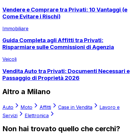
Vendere e Comprare tra Privati: 10 Vantaggi (e
Come Evitare i Rischi)
Immobiliare
Guida Completa agli Affitti tra Privati:
Risparmiare sulle Commissioni di Agenzia
Veicoli
Vendita Auto tra Privati: Documenti Necessari e
Passaggio di Proprietà 2026
Altro a
Milano
Auto
Moto
Affitti
Case in Vendita
Lavoro e
Servizi
Elettronica
Non hai trovato quello che cerchi?