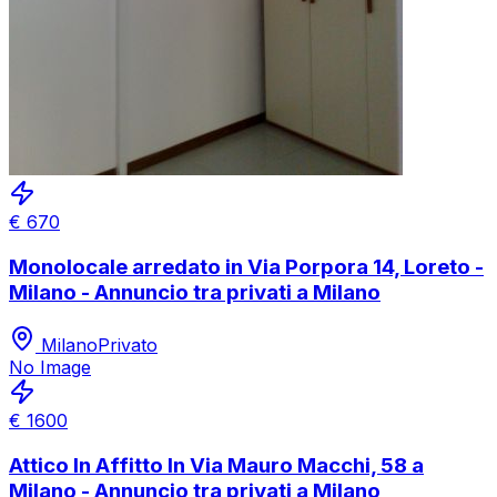
€
670
Monolocale arredato in Via Porpora 14, Loreto -
Milano - Annuncio tra privati a Milano
Milano
Privato
No Image
€
1600
Attico In Affitto In Via Mauro Macchi, 58 a
Milano - Annuncio tra privati a Milano