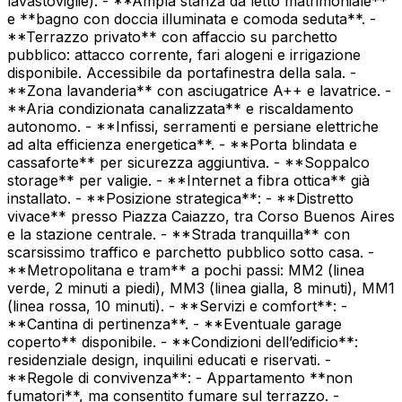
lavastoviglie). - **Ampla stanza da letto matrimoniale**
e **bagno con doccia illuminata e comoda seduta**. -
**Terrazzo privato** con affaccio su parchetto
pubblico: attacco corrente, fari alogeni e irrigazione
disponibile. Accessibile da portafinestra della sala. -
**Zona lavanderia** con asciugatrice A++ e lavatrice. -
**Aria condizionata canalizzata** e riscaldamento
autonomo. - **Infissi, serramenti e persiane elettriche
ad alta efficienza energetica**. - **Porta blindata e
cassaforte** per sicurezza aggiuntiva. - **Soppalco
storage** per valigie. - **Internet a fibra ottica** già
installato. - **Posizione strategica**: - **Distretto
vivace** presso Piazza Caiazzo, tra Corso Buenos Aires
e la stazione centrale. - **Strada tranquilla** con
scarsissimo traffico e parchetto pubblico sotto casa. -
**Metropolitana e tram** a pochi passi: MM2 (linea
verde, 2 minuti a piedi), MM3 (linea gialla, 8 minuti), MM1
(linea rossa, 10 minuti). - **Servizi e comfort**: -
**Cantina di pertinenza**. - **Eventuale garage
coperto** disponibile. - **Condizioni dell’edificio**:
residenziale design, inquilini educati e riservati. -
**Regole di convivenza**: - Appartamento **non
fumatori**, ma consentito fumare sul terrazzo. -