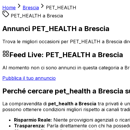
Home
Brescia
PET_HEALTH
PET_HEALTH
a
Brescia
Annunci PET_HEALTH a Brescia
Trova le migliori occasioni per PET_HEALTH a Brescia dire
Feed Live:
PET_HEALTH
a
Brescia
Al momento non ci sono annunci in questa categoria a
Br
Pubblica il tuo annuncio
Perché cercare
pet_health
a
Brescia
s
La compravendita di
pet_health
a
Brescia
tra privati è un
possono ottenere condizioni migliori rispetto ai canali tradi
Risparmio Reale:
Niente provvigioni agenziali o ricaric
Trasparenza:
Parla direttamente con chi ha possedut