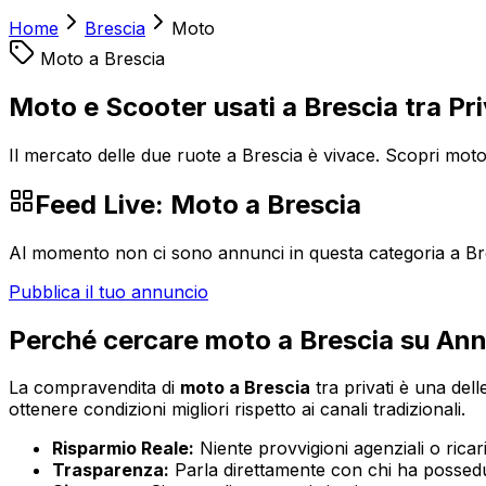
Home
Brescia
Moto
Moto
a
Brescia
Moto e Scooter usati a Brescia tra Pri
Il mercato delle due ruote a Brescia è vivace. Scopri moto 
Feed Live:
Moto
a
Brescia
Al momento non ci sono annunci in questa categoria a
Br
Pubblica il tuo annuncio
Perché cercare
moto
a
Brescia
su Ann
La compravendita di
moto
a
Brescia
tra privati è una dell
ottenere condizioni migliori rispetto ai canali tradizionali.
Risparmio Reale:
Niente provvigioni agenziali o ricaric
Trasparenza:
Parla direttamente con chi ha possedut