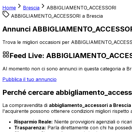
Home
Brescia
ABBIGLIAMENTO_ACCESSORI
ABBIGLIAMENTO_ACCESSORI
a
Brescia
Annunci ABBIGLIAMENTO_ACCESSORI
Trova le migliori occasioni per ABBIGLIAMENTO_ACCESSOR
Feed Live:
ABBIGLIAMENTO_ACCE
Al momento non ci sono annunci in questa categoria a
Br
Pubblica il tuo annuncio
Perché cercare
abbigliamento_access
La compravendita di
abbigliamento_accessori
a
Brescia
l'acquirente possono ottenere condizioni migliori rispetto ai
Risparmio Reale:
Niente provvigioni agenziali o ricaric
Trasparenza:
Parla direttamente con chi ha possedut