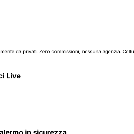
amente da privati. Zero commissioni, nessuna agenzia.
Cell
i Live
alermo
in sicurezza