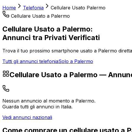
Home
Telefonia
Cellulare Usato
Palermo
Cellulare Usato
a
Palermo
Cellulare Usato
a
Palermo
:
Annunci tra Privati Verificati
Trova il tuo prossimo smartphone usato a
Palermo
dirett
Tutti gli annunci telefonia
Solo a
Palermo
Cellulare Usato
a
Palermo
— Annunc
Nessun annuncio al momento a
Palermo
.
Guarda tutti gli annunci in Italia.
Vedi annunci nazionali
Come comprare un
cellulare usato
a
P