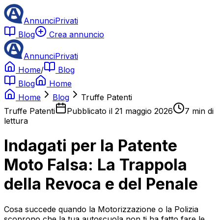
AnnunciPrivati
Blog
Crea annuncio
AnnunciPrivati
Home
/
Blog
Blog
Home
Home
Blog
Truffe Patenti
Truffe Patenti
Pubblicato il
21 maggio 2026
7
min di
lettura
Indagati per la Patente
Moto Falsa: La Trappola
della Revoca e del Penale
Cosa succede quando la Motorizzazione o la Polizia
scoprono che la tua autoscuola non ti ha fatto fare le