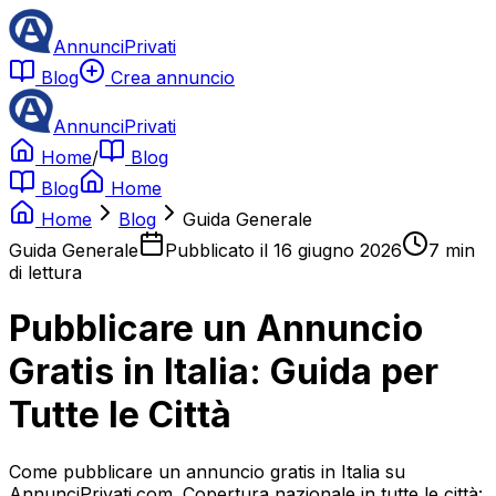
AnnunciPrivati
Blog
Crea annuncio
AnnunciPrivati
Home
/
Blog
Blog
Home
Home
Blog
Guida Generale
Guida Generale
Pubblicato il
16 giugno 2026
7
min
di lettura
Pubblicare un Annuncio
Gratis in Italia: Guida per
Tutte le Città
Come pubblicare un annuncio gratis in Italia su
AnnunciPrivati.com. Copertura nazionale in tutte le città: