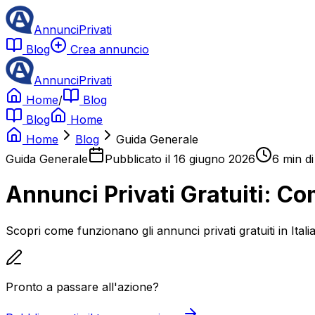
AnnunciPrivati
Blog
Crea annuncio
AnnunciPrivati
Home
/
Blog
Blog
Home
Home
Blog
Guida Generale
Guida Generale
Pubblicato il
16 giugno 2026
6
min di
Annunci Privati Gratuiti: C
Scopri come funzionano gli annunci privati gratuiti in It
Pronto a passare all'azione?