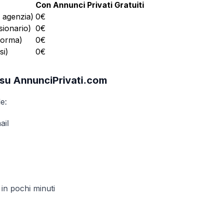
Con Annunci Privati Gratuiti
 agenzia)
0€
sionario)
0€
forma)
0€
si)
0€
 su AnnunciPrivati.com
e:
ail
in pochi minuti