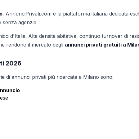
no
, AnnunciPrivati.com è la piattaforma italiana dedicata esclu
 e senza agenzie.
ico d'Italia. Alta densità abitativa, continuo turnover di resid
 che rendono il mercato degli
annunci privati gratuiti a Mila
ati 2026
ie di annunci privati più ricercate a Milano sono:
annuncio
mese