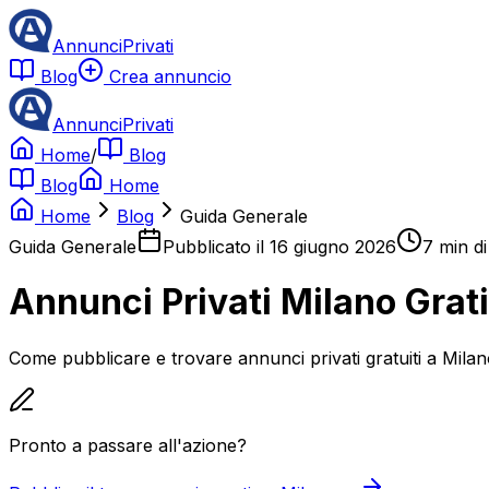
AnnunciPrivati
Blog
Crea annuncio
AnnunciPrivati
Home
/
Blog
Blog
Home
Home
Blog
Guida Generale
Guida Generale
Pubblicato il
16 giugno 2026
7
min di
Annunci Privati Milano Grat
Come pubblicare e trovare annunci privati gratuiti a Milano
Pronto a passare all'azione?