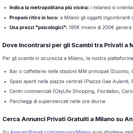
Indica la metropolitana più vicina:
i milanesi si orien
Proponi ritiro in loco:
a Milano gli oggetti ingombranti 
Usa prezzi "psicologici":
195€ invece di 200€ genera p
Dove Incontrarsi per gli Scambi tra Privati a 
Per gli scambi in sicurezza a Milano, la nostra piattaforma 
Bar o caffetterie nelle stazioni MM principali (Duomo, C
Spazi aperti nelle piazze centrali (Piazza Gae Aulenti,
Centri commerciali (CityLife Shopping, Fiordaliso, Caro
Parcheggi di supermercati nelle ore diurne
Cerca Annunci Privati Gratuiti a Milano su A
Su
AnnunciPrivati.com/annunci/Milano
puoi sfogliare migl