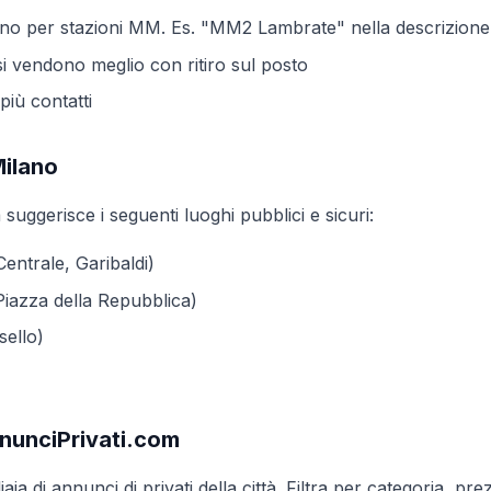
tano per stazioni MM. Es. "MM2 Lambrate" nella descrizione
si vendono meglio con ritiro sul posto
iù contatti
Milano
suggerisce i seguenti luoghi pubblici e sicuri:
entrale, Garibaldi)
 Piazza della Repubblica)
sello)
nnunciPrivati.com
iaia di annunci di privati della città. Filtra per categoria,