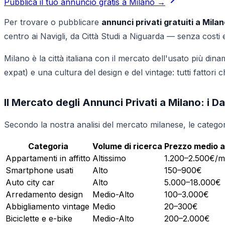
Pubblica il tuo annuncio gratis a Milano →
Per trovare o pubblicare
annunci privati gratuiti a Mila
centro ai Navigli, da Città Studi a Niguarda — senza costi
Milano è la città italiana con il mercato dell'usato più dinam
expat) e una cultura del design e del vintage: tutti fattori
Il Mercato degli Annunci Privati a Milano: i D
Secondo la nostra analisi del mercato milanese, le categor
Categoria
Volume di ricerca
Prezzo medio 
Appartamenti in affitto
Altissimo
1.200–2.500€/
Smartphone usati
Alto
150–900€
Auto city car
Alto
5.000–18.000€
Arredamento design
Medio-Alto
100–3.000€
Abbigliamento vintage
Medio
20–300€
Biciclette e e-bike
Medio-Alto
200–2.000€