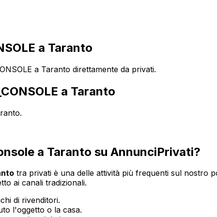
SOLE a Taranto
NSOLE a Taranto direttamente da privati.
_CONSOLE
a
Taranto
ranto
.
onsole
a
Taranto
su AnnunciPrivati?
anto
tra privati è una delle attività più frequenti sul nostro p
o ai canali tradizionali.
hi di rivenditori.
o l'oggetto o la casa.