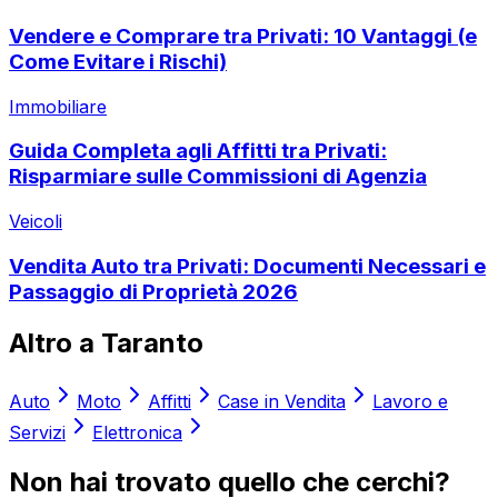
Vendere e Comprare tra Privati: 10 Vantaggi (e
Come Evitare i Rischi)
Immobiliare
Guida Completa agli Affitti tra Privati:
Risparmiare sulle Commissioni di Agenzia
Veicoli
Vendita Auto tra Privati: Documenti Necessari e
Passaggio di Proprietà 2026
Altro a
Taranto
Auto
Moto
Affitti
Case in Vendita
Lavoro e
Servizi
Elettronica
Non hai trovato quello che cerchi?