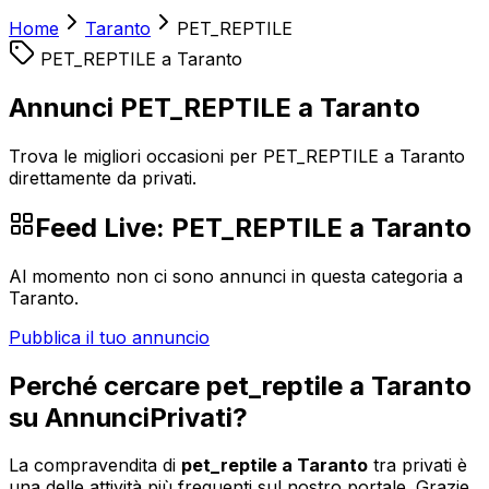
Home
Taranto
PET_REPTILE
PET_REPTILE
a
Taranto
Annunci PET_REPTILE a Taranto
Trova le migliori occasioni per PET_REPTILE a Taranto
direttamente da privati.
Feed Live:
PET_REPTILE
a
Taranto
Al momento non ci sono annunci in questa categoria a
Taranto
.
Pubblica il tuo annuncio
Perché cercare
pet_reptile
a
Taranto
su AnnunciPrivati?
La compravendita di
pet_reptile
a
Taranto
tra privati è
una delle attività più frequenti sul nostro portale. Grazie