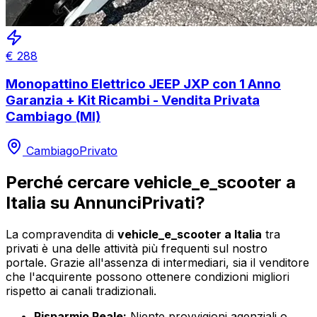
€
288
Monopattino Elettrico JEEP JXP con 1 Anno
Garanzia + Kit Ricambi - Vendita Privata
Cambiago (MI)
Cambiago
Privato
Perché cercare
vehicle_e_scooter
a
Italia
su AnnunciPrivati?
La compravendita di
vehicle_e_scooter
a
Italia
tra
privati è una delle attività più frequenti sul nostro
portale. Grazie all'assenza di intermediari, sia il venditore
che l'acquirente possono ottenere condizioni migliori
rispetto ai canali tradizionali.
Risparmio Reale:
Niente provvigioni agenziali o