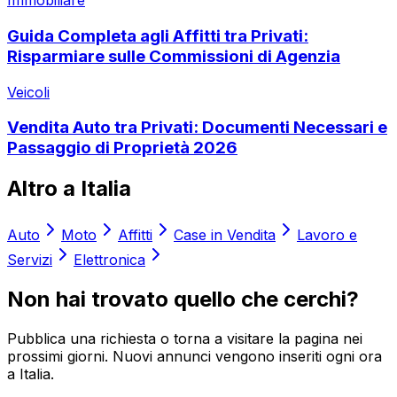
Immobiliare
Guida Completa agli Affitti tra Privati:
Risparmiare sulle Commissioni di Agenzia
Veicoli
Vendita Auto tra Privati: Documenti Necessari e
Passaggio di Proprietà 2026
Altro a
Italia
Auto
Moto
Affitti
Case in Vendita
Lavoro e
Servizi
Elettronica
Non hai trovato quello che cerchi?
Pubblica una richiesta o torna a visitare la pagina nei
prossimi giorni. Nuovi annunci vengono inseriti ogni ora
a
Italia
.