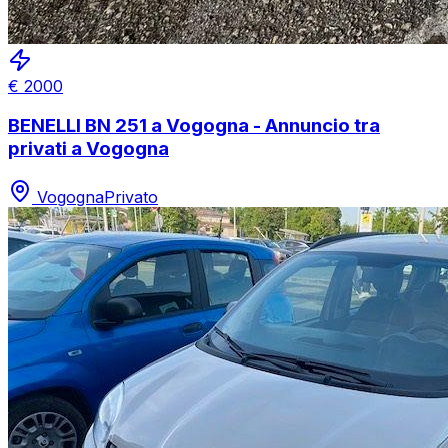
€
2000
BENELLI BN 251 a Vogogna - Annuncio tra
privati a Vogogna
Vogogna
Privato