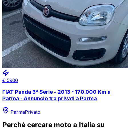
€
5900
FIAT Panda 3ª Serie - 2013 - 170.000 Km a
Parma - Annuncio tra privati a Parma
Parma
Privato
Perché cercare
moto
a
Italia
su