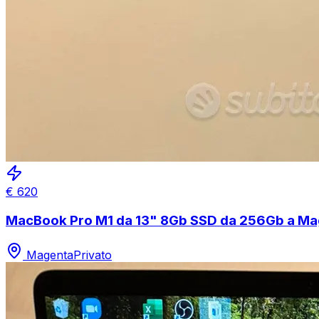
€
620
MacBook Pro M1 da 13" 8Gb SSD da 256Gb a Mage
Magenta
Privato