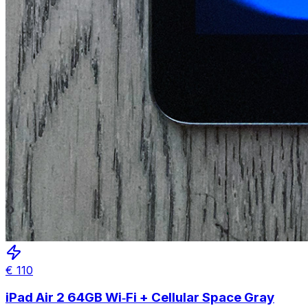
€
110
iPad Air 2 64GB Wi‑Fi + Cellular Space Gray