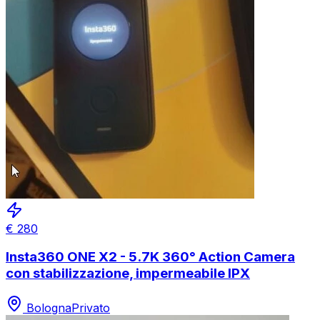
€
280
Insta360 ONE X2 - 5.7K 360° Action Camera
con stabilizzazione, impermeabile IPX
Bologna
Privato