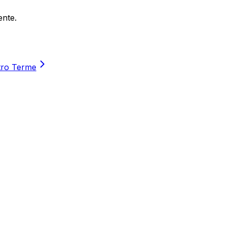
ente.
tro Terme