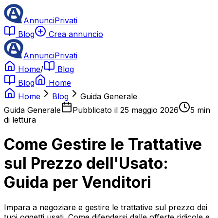
AnnunciPrivati
Blog
Crea annuncio
AnnunciPrivati
Home
/
Blog
Blog
Home
Home
Blog
Guida Generale
Guida Generale
Pubblicato il
25 maggio 2026
5
min
di lettura
Come Gestire le Trattative
sul Prezzo dell'Usato:
Guida per Venditori
Impara a negoziare e gestire le trattative sul prezzo dei
tuoi oggetti usati. Come difendersi dalle offerte ridicole e