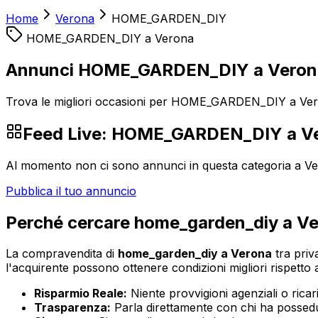
Home
Verona
HOME_GARDEN_DIY
HOME_GARDEN_DIY
a
Verona
Annunci HOME_GARDEN_DIY a Veron
Trova le migliori occasioni per HOME_GARDEN_DIY a Veron
Feed Live:
HOME_GARDEN_DIY
a
V
Al momento non ci sono annunci in questa categoria a
Ve
Pubblica il tuo annuncio
Perché cercare
home_garden_diy
a
Ve
La compravendita di
home_garden_diy
a
Verona
tra priva
l'acquirente possono ottenere condizioni migliori rispetto ai
Risparmio Reale:
Niente provvigioni agenziali o ricaric
Trasparenza:
Parla direttamente con chi ha possedut