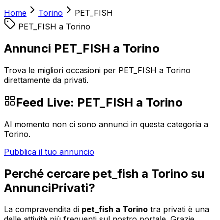
Home
Torino
PET_FISH
PET_FISH
a
Torino
Annunci PET_FISH a Torino
Trova le migliori occasioni per PET_FISH a Torino
direttamente da privati.
Feed Live:
PET_FISH
a
Torino
Al momento non ci sono annunci in questa categoria a
Torino
.
Pubblica il tuo annuncio
Perché cercare
pet_fish
a
Torino
su
AnnunciPrivati?
La compravendita di
pet_fish
a
Torino
tra privati è una
delle attività più frequenti sul nostro portale. Grazie