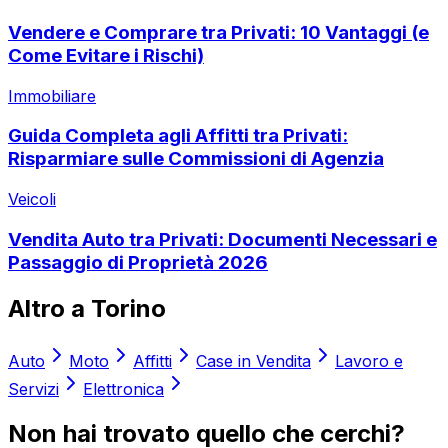
Vendere e Comprare tra Privati: 10 Vantaggi (e
Come Evitare i Rischi)
Immobiliare
Guida Completa agli Affitti tra Privati:
Risparmiare sulle Commissioni di Agenzia
Veicoli
Vendita Auto tra Privati: Documenti Necessari e
Passaggio di Proprietà 2026
Altro a
Torino
Auto
Moto
Affitti
Case in Vendita
Lavoro e
Servizi
Elettronica
Non hai trovato quello che cerchi?