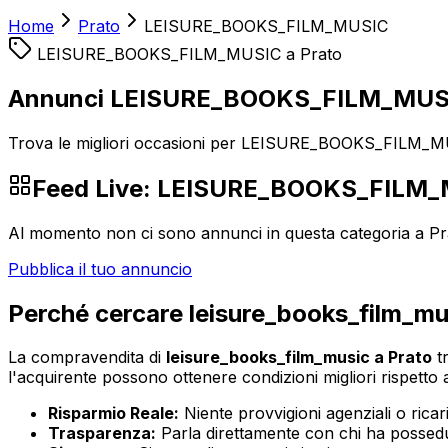
Home
Prato
LEISURE_BOOKS_FILM_MUSIC
LEISURE_BOOKS_FILM_MUSIC
a
Prato
Annunci LEISURE_BOOKS_FILM_MUSI
Trova le migliori occasioni per LEISURE_BOOKS_FILM_MUS
Feed Live:
LEISURE_BOOKS_FILM_
Al momento non ci sono annunci in questa categoria a
Pr
Pubblica il tuo annuncio
Perché cercare
leisure_books_film_mu
La compravendita di
leisure_books_film_music
a
Prato
tr
l'acquirente possono ottenere condizioni migliori rispetto ai
Risparmio Reale:
Niente provvigioni agenziali o ricaric
Trasparenza:
Parla direttamente con chi ha possedut