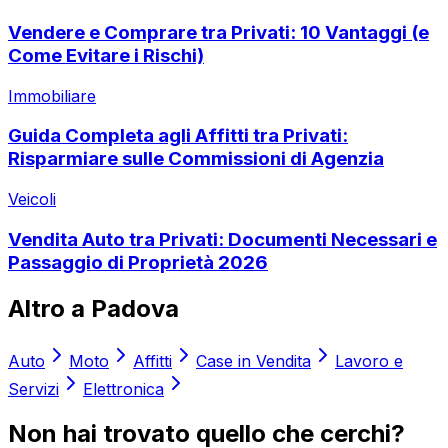
Vendere e Comprare tra Privati: 10 Vantaggi (e
Come Evitare i Rischi)
Immobiliare
Guida Completa agli Affitti tra Privati:
Risparmiare sulle Commissioni di Agenzia
Veicoli
Vendita Auto tra Privati: Documenti Necessari e
Passaggio di Proprietà 2026
Altro a
Padova
Auto
Moto
Affitti
Case in Vendita
Lavoro e
Servizi
Elettronica
Non hai trovato quello che cerchi?