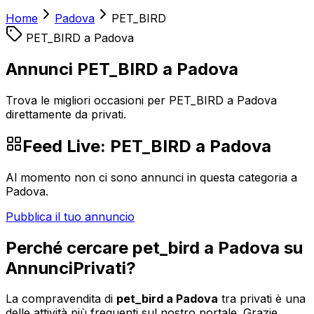
Home
Padova
PET_BIRD
PET_BIRD
a
Padova
Annunci PET_BIRD a Padova
Trova le migliori occasioni per PET_BIRD a Padova
direttamente da privati.
Feed Live:
PET_BIRD
a
Padova
Al momento non ci sono annunci in questa categoria a
Padova
.
Pubblica il tuo annuncio
Perché cercare
pet_bird
a
Padova
su
AnnunciPrivati?
La compravendita di
pet_bird
a
Padova
tra privati è una
delle attività più frequenti sul nostro portale. Grazie