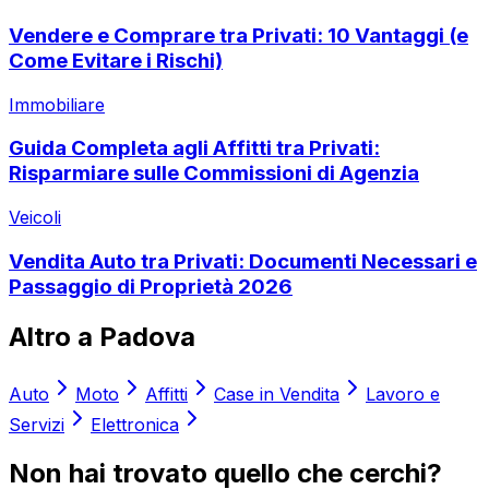
Vendere e Comprare tra Privati: 10 Vantaggi (e
Come Evitare i Rischi)
Immobiliare
Guida Completa agli Affitti tra Privati:
Risparmiare sulle Commissioni di Agenzia
Veicoli
Vendita Auto tra Privati: Documenti Necessari e
Passaggio di Proprietà 2026
Altro a
Padova
Auto
Moto
Affitti
Case in Vendita
Lavoro e
Servizi
Elettronica
Non hai trovato quello che cerchi?