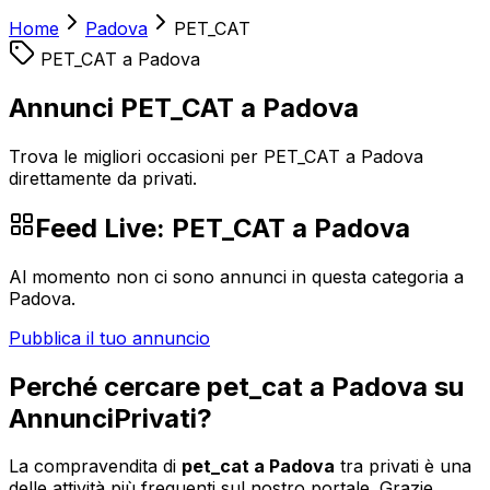
Home
Padova
PET_CAT
PET_CAT
a
Padova
Annunci PET_CAT a Padova
Trova le migliori occasioni per PET_CAT a Padova
direttamente da privati.
Feed Live:
PET_CAT
a
Padova
Al momento non ci sono annunci in questa categoria a
Padova
.
Pubblica il tuo annuncio
Perché cercare
pet_cat
a
Padova
su
AnnunciPrivati?
La compravendita di
pet_cat
a
Padova
tra privati è una
delle attività più frequenti sul nostro portale. Grazie