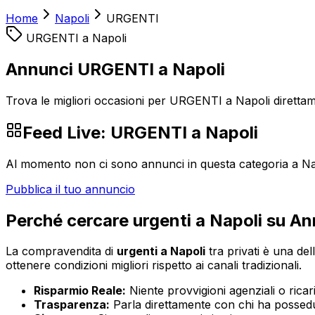
Home
Napoli
URGENTI
URGENTI
a
Napoli
Annunci URGENTI a Napoli
Trova le migliori occasioni per URGENTI a Napoli direttame
Feed Live:
URGENTI
a
Napoli
Al momento non ci sono annunci in questa categoria a
Na
Pubblica il tuo annuncio
Perché cercare
urgenti
a
Napoli
su Ann
La compravendita di
urgenti
a
Napoli
tra privati è una del
ottenere condizioni migliori rispetto ai canali tradizionali.
Risparmio Reale:
Niente provvigioni agenziali o ricaric
Trasparenza:
Parla direttamente con chi ha possedut