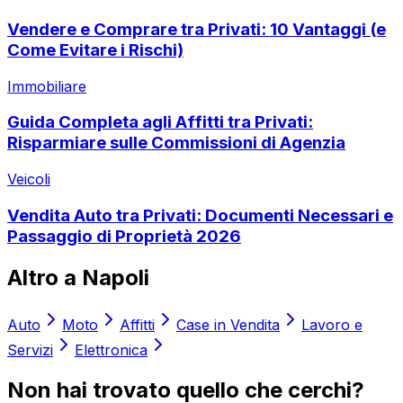
Vendere e Comprare tra Privati: 10 Vantaggi (e
Come Evitare i Rischi)
Immobiliare
Guida Completa agli Affitti tra Privati:
Risparmiare sulle Commissioni di Agenzia
Veicoli
Vendita Auto tra Privati: Documenti Necessari e
Passaggio di Proprietà 2026
Altro a
Napoli
Auto
Moto
Affitti
Case in Vendita
Lavoro e
Servizi
Elettronica
Non hai trovato quello che cerchi?