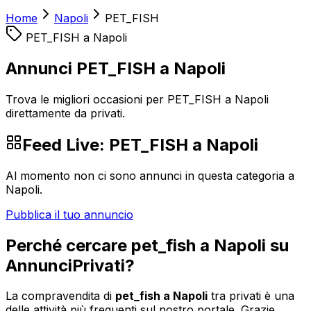
Home
Napoli
PET_FISH
PET_FISH
a
Napoli
Annunci PET_FISH a Napoli
Trova le migliori occasioni per PET_FISH a Napoli
direttamente da privati.
Feed Live:
PET_FISH
a
Napoli
Al momento non ci sono annunci in questa categoria a
Napoli
.
Pubblica il tuo annuncio
Perché cercare
pet_fish
a
Napoli
su
AnnunciPrivati?
La compravendita di
pet_fish
a
Napoli
tra privati è una
delle attività più frequenti sul nostro portale. Grazie