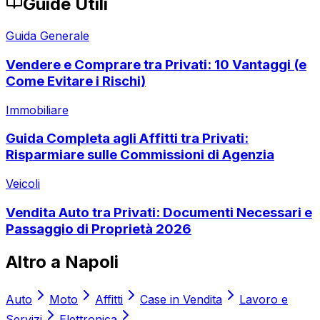
Guide Utili
Guida Generale
Vendere e Comprare tra Privati: 10 Vantaggi (e
Come Evitare i Rischi)
Immobiliare
Guida Completa agli Affitti tra Privati:
Risparmiare sulle Commissioni di Agenzia
Veicoli
Vendita Auto tra Privati: Documenti Necessari e
Passaggio di Proprietà 2026
Altro a
Napoli
Auto
Moto
Affitti
Case in Vendita
Lavoro e
Servizi
Elettronica