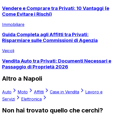
Vendere e Comprare tra Privati: 10 Vantaggi (e
Come Evitare i Rischi)
Immobiliare
Guida Completa agli Affitti tra Privati:
Risparmiare sulle Commissioni di Agenzia
Veicoli
Vendita Auto tra Privati: Documenti Necessari e
Passaggio di Proprietà 2026
Altro a
Napoli
Auto
Moto
Affitti
Case in Vendita
Lavoro e
Servizi
Elettronica
Non hai trovato quello che cerchi?