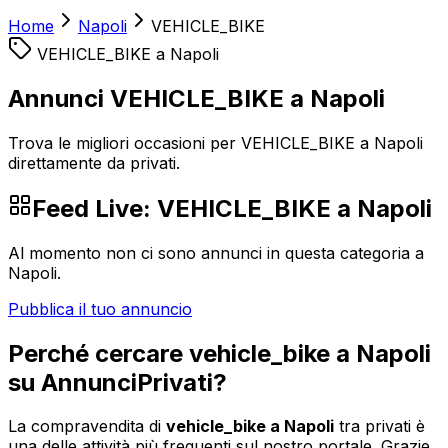
Home
Napoli
VEHICLE_BIKE
VEHICLE_BIKE
a
Napoli
Annunci VEHICLE_BIKE a Napoli
Trova le migliori occasioni per VEHICLE_BIKE a Napoli
direttamente da privati.
Feed Live:
VEHICLE_BIKE
a
Napoli
Al momento non ci sono annunci in questa categoria a
Napoli
.
Pubblica il tuo annuncio
Perché cercare
vehicle_bike
a
Napoli
su AnnunciPrivati?
La compravendita di
vehicle_bike
a
Napoli
tra privati è
una delle attività più frequenti sul nostro portale. Grazie