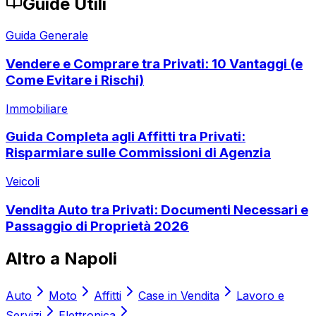
Guide Utili
Guida Generale
Vendere e Comprare tra Privati: 10 Vantaggi (e
Come Evitare i Rischi)
Immobiliare
Guida Completa agli Affitti tra Privati:
Risparmiare sulle Commissioni di Agenzia
Veicoli
Vendita Auto tra Privati: Documenti Necessari e
Passaggio di Proprietà 2026
Altro a
Napoli
Auto
Moto
Affitti
Case in Vendita
Lavoro e
Servizi
Elettronica