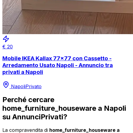
€
20
Mobile IKEA Kallax 77x77 con Cassetto -
Arredamento Usato Napoli - Annuncio tra
privati a Napoli
Napoli
Privato
Perché cercare
home_furniture_houseware
a
Napoli
su AnnunciPrivati?
La compravendita di
home_furniture_houseware
a