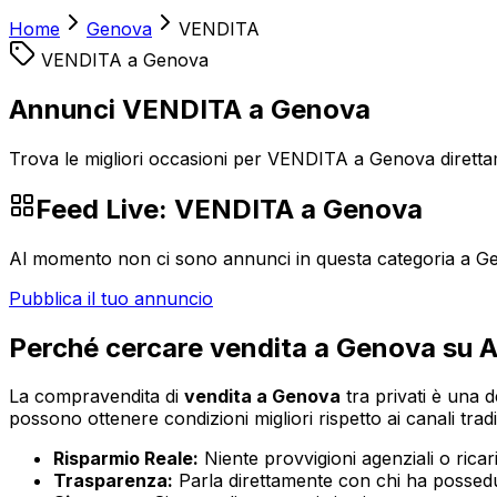
Home
Genova
VENDITA
VENDITA
a
Genova
Annunci VENDITA a Genova
Trova le migliori occasioni per VENDITA a Genova direttam
Feed Live:
VENDITA
a
Genova
Al momento non ci sono annunci in questa categoria a
G
Pubblica il tuo annuncio
Perché cercare
vendita
a
Genova
su A
La compravendita di
vendita
a
Genova
tra privati è una d
possono ottenere condizioni migliori rispetto ai canali tradi
Risparmio Reale:
Niente provvigioni agenziali o ricaric
Trasparenza:
Parla direttamente con chi ha possedut