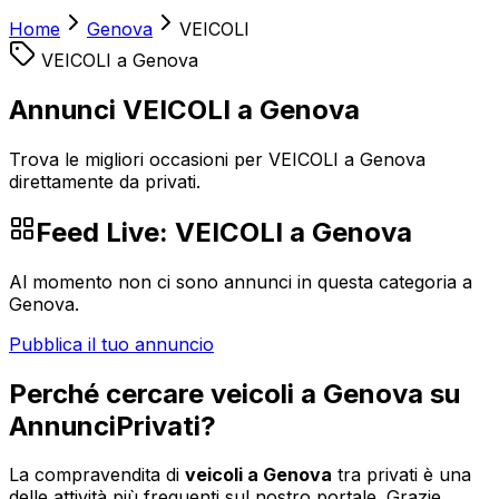
Home
Genova
VEICOLI
VEICOLI
a
Genova
Annunci VEICOLI a Genova
Trova le migliori occasioni per VEICOLI a Genova
direttamente da privati.
Feed Live:
VEICOLI
a
Genova
Al momento non ci sono annunci in questa categoria a
Genova
.
Pubblica il tuo annuncio
Perché cercare
veicoli
a
Genova
su
AnnunciPrivati?
La compravendita di
veicoli
a
Genova
tra privati è una
delle attività più frequenti sul nostro portale. Grazie