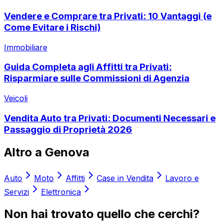
Vendere e Comprare tra Privati: 10 Vantaggi (e
Come Evitare i Rischi)
Immobiliare
Guida Completa agli Affitti tra Privati:
Risparmiare sulle Commissioni di Agenzia
Veicoli
Vendita Auto tra Privati: Documenti Necessari e
Passaggio di Proprietà 2026
Altro a
Genova
Auto
Moto
Affitti
Case in Vendita
Lavoro e
Servizi
Elettronica
Non hai trovato quello che cerchi?