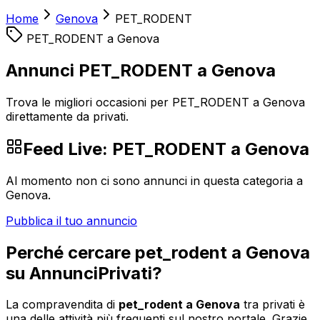
Home
Genova
PET_RODENT
PET_RODENT
a
Genova
Annunci PET_RODENT a Genova
Trova le migliori occasioni per PET_RODENT a Genova
direttamente da privati.
Feed Live:
PET_RODENT
a
Genova
Al momento non ci sono annunci in questa categoria a
Genova
.
Pubblica il tuo annuncio
Perché cercare
pet_rodent
a
Genova
su AnnunciPrivati?
La compravendita di
pet_rodent
a
Genova
tra privati è
una delle attività più frequenti sul nostro portale. Grazie