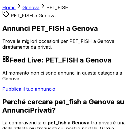
Home
Genova
PET_FISH
PET_FISH
a
Genova
Annunci PET_FISH a Genova
Trova le migliori occasioni per PET_FISH a Genova
direttamente da privati.
Feed Live:
PET_FISH
a
Genova
Al momento non ci sono annunci in questa categoria a
Genova
.
Pubblica il tuo annuncio
Perché cercare
pet_fish
a
Genova
su
AnnunciPrivati?
La compravendita di
pet_fish
a
Genova
tra privati è una
delle attività più frequenti sul nostro portale. Grazie