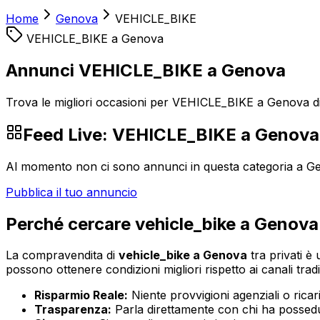
Home
Genova
VEHICLE_BIKE
VEHICLE_BIKE
a
Genova
Annunci VEHICLE_BIKE a Genova
Trova le migliori occasioni per VEHICLE_BIKE a Genova dir
Feed Live:
VEHICLE_BIKE
a
Genova
Al momento non ci sono annunci in questa categoria a
G
Pubblica il tuo annuncio
Perché cercare
vehicle_bike
a
Genova
La compravendita di
vehicle_bike
a
Genova
tra privati è 
possono ottenere condizioni migliori rispetto ai canali tradi
Risparmio Reale:
Niente provvigioni agenziali o ricaric
Trasparenza:
Parla direttamente con chi ha possedut