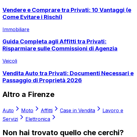
Vendere e Comprare tra Privati: 10 Vantaggi (e
Come Evitare i Rischi)
Immobiliare
Guida Completa agli Affitti tra Privati:
Risparmiare sulle Commissioni di Agenzia
Veicoli
Vendita Auto tra Privati: Documenti Necessari e
Passaggio di Proprietà 2026
Altro a
Firenze
Auto
Moto
Affitti
Case in Vendita
Lavoro e
Servizi
Elettronica
Non hai trovato quello che cerchi?