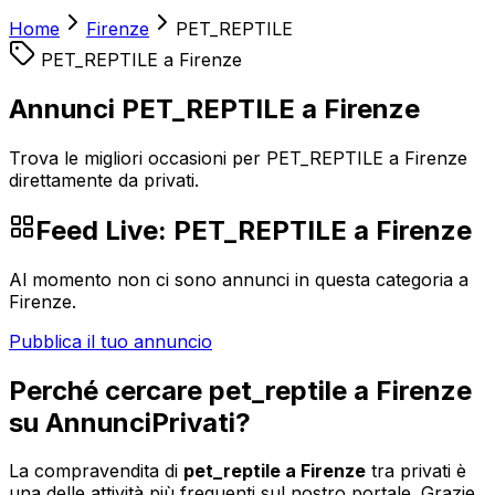
Home
Firenze
PET_REPTILE
PET_REPTILE
a
Firenze
Annunci PET_REPTILE a Firenze
Trova le migliori occasioni per PET_REPTILE a Firenze
direttamente da privati.
Feed Live:
PET_REPTILE
a
Firenze
Al momento non ci sono annunci in questa categoria a
Firenze
.
Pubblica il tuo annuncio
Perché cercare
pet_reptile
a
Firenze
su AnnunciPrivati?
La compravendita di
pet_reptile
a
Firenze
tra privati è
una delle attività più frequenti sul nostro portale. Grazie