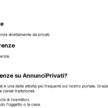
ze
ze direttamente da privati.
renze
renze
.
renze
su AnnunciPrivati?
ti è una delle attività più frequenti sul nostro portale. Grazi
 canali tradizionali.
hi di rivenditori.
o l'oggetto o la casa.