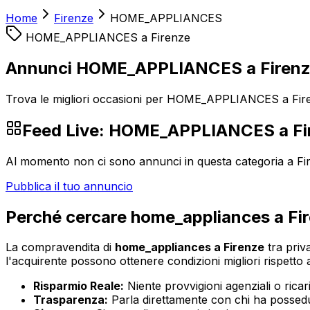
Home
Firenze
HOME_APPLIANCES
HOME_APPLIANCES
a
Firenze
Annunci HOME_APPLIANCES a Firen
Trova le migliori occasioni per HOME_APPLIANCES a Firen
Feed Live:
HOME_APPLIANCES
a
Fi
Al momento non ci sono annunci in questa categoria a
Fi
Pubblica il tuo annuncio
Perché cercare
home_appliances
a
Fi
La compravendita di
home_appliances
a
Firenze
tra priva
l'acquirente possono ottenere condizioni migliori rispetto ai
Risparmio Reale:
Niente provvigioni agenziali o ricaric
Trasparenza:
Parla direttamente con chi ha possedut