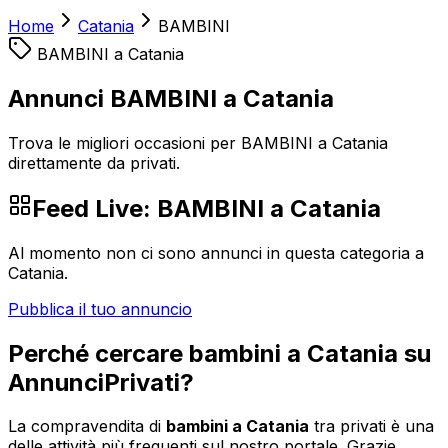
Home
Catania
BAMBINI
BAMBINI
a
Catania
Annunci BAMBINI a Catania
Trova le migliori occasioni per BAMBINI a Catania
direttamente da privati.
Feed Live:
BAMBINI
a
Catania
Al momento non ci sono annunci in questa categoria a
Catania
.
Pubblica il tuo annuncio
Perché cercare
bambini
a
Catania
su
AnnunciPrivati?
La compravendita di
bambini
a
Catania
tra privati è una
delle attività più frequenti sul nostro portale. Grazie