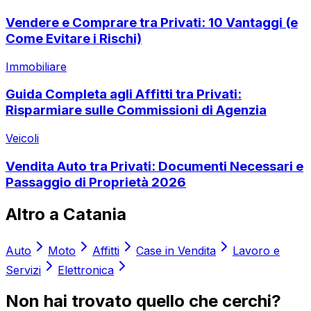
Vendere e Comprare tra Privati: 10 Vantaggi (e
Come Evitare i Rischi)
Immobiliare
Guida Completa agli Affitti tra Privati:
Risparmiare sulle Commissioni di Agenzia
Veicoli
Vendita Auto tra Privati: Documenti Necessari e
Passaggio di Proprietà 2026
Altro a
Catania
Auto
Moto
Affitti
Case in Vendita
Lavoro e
Servizi
Elettronica
Non hai trovato quello che cerchi?