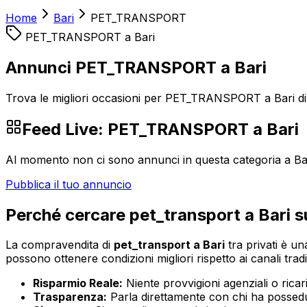
Home
Bari
PET_TRANSPORT
PET_TRANSPORT
a
Bari
Annunci PET_TRANSPORT a Bari
Trova le migliori occasioni per PET_TRANSPORT a Bari dir
Feed Live:
PET_TRANSPORT
a
Bari
Al momento non ci sono annunci in questa categoria a
Ba
Pubblica il tuo annuncio
Perché cercare
pet_transport
a
Bari
s
La compravendita di
pet_transport
a
Bari
tra privati è un
possono ottenere condizioni migliori rispetto ai canali tradi
Risparmio Reale:
Niente provvigioni agenziali o ricaric
Trasparenza:
Parla direttamente con chi ha possedut