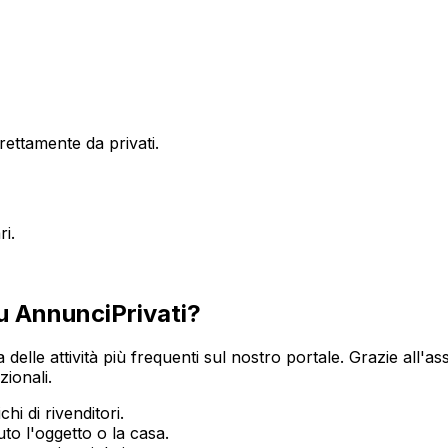
ettamente da privati.
ri
.
u AnnunciPrivati?
a delle attività più frequenti sul nostro portale. Grazie all'as
zionali.
hi di rivenditori.
o l'oggetto o la casa.