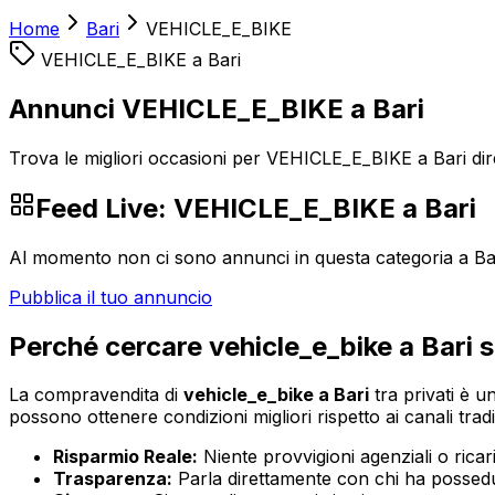
Home
Bari
VEHICLE_E_BIKE
VEHICLE_E_BIKE
a
Bari
Annunci VEHICLE_E_BIKE a Bari
Trova le migliori occasioni per VEHICLE_E_BIKE a Bari dire
Feed Live:
VEHICLE_E_BIKE
a
Bari
Al momento non ci sono annunci in questa categoria a
Ba
Pubblica il tuo annuncio
Perché cercare
vehicle_e_bike
a
Bari
s
La compravendita di
vehicle_e_bike
a
Bari
tra privati è un
possono ottenere condizioni migliori rispetto ai canali tradi
Risparmio Reale:
Niente provvigioni agenziali o ricaric
Trasparenza:
Parla direttamente con chi ha possedut