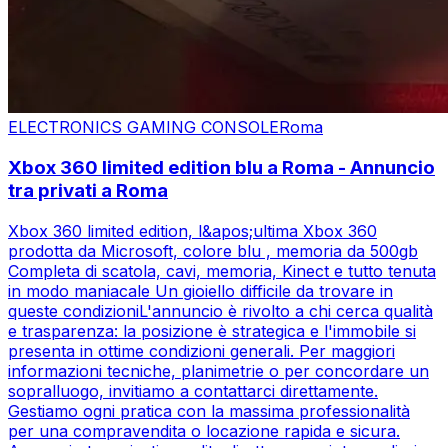
ELECTRONICS GAMING CONSOLE
Roma
Xbox 360 limited edition blu a Roma - Annuncio
tra privati a Roma
Xbox 360 limited edition, l&apos;ultima Xbox 360
prodotta da Microsoft, colore blu , memoria da 500gb
Completa di scatola, cavi, memoria, Kinect e tutto tenuta
in modo maniacale Un gioiello difficile da trovare in
queste condizioniL'annuncio è rivolto a chi cerca qualità
e trasparenza: la posizione è strategica e l'immobile si
presenta in ottime condizioni generali. Per maggiori
informazioni tecniche, planimetrie o per concordare un
sopralluogo, invitiamo a contattarci direttamente.
Gestiamo ogni pratica con la massima professionalità
per una compravendita o locazione rapida e sicura.