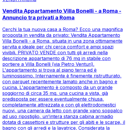
Vendita Appartamento Villa Bonelli - a Roma -
Annuncio tra privati a Roma
Cerchi la tua nuova casa a Roma? Ecco una magnifica
proposta in vendita da privato: Vendita Appartamento
Villa Bonelli - a Roma, situata in una zona ottimamente
servita e ideale per chi cerca comfort e ampi spazi
vivibili. PRIVATO VENDE con tutti gli arredi nella
descrizione appartamento di 76 mq in stabile con
portiere a Villa Bonelli (via Pietro Venturi).
L'appartamento si trova al piano terra ed è
luminosissimo. Internamente è finemente ristrutturato,
con parquet recentemente lamato anche in bagno e
cucina. L'appartamento è composto da un grande
soggiorno di circa 35 mq, una cucina a vista, già
predisposta per essere eventualmente chiusa,
completamente attrezzata e con gli elettrodomestici
nuovi, una camera da letto con grande vano soppalco
ad uso ripostiglio, un'intera stanza cabina armadio
dotata di cassettoni e strutture per gli abiti e le scarpe, il
bagno con gli arredi e la lavatrice. Considerata la