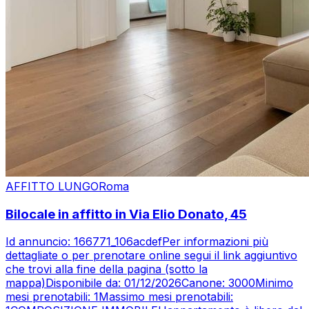
AFFITTO LUNGO
Roma
Bilocale in affitto in Via Elio Donato, 45
Id annuncio: 166771_106acdefPer informazioni più
dettagliate o per prenotare online segui il link aggiuntivo
che trovi alla fine della pagina (sotto la
mappa)Disponibile da: 01/12/2026Canone: 3000Minimo
mesi prenotabili: 1Massimo mesi prenotabili: