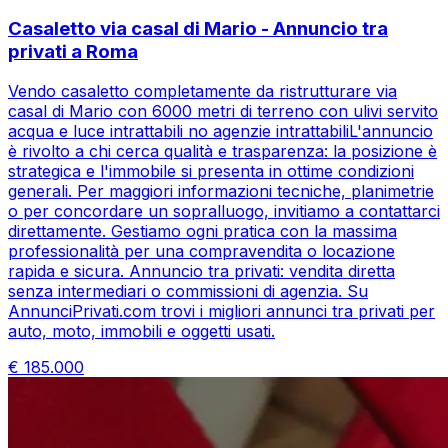
Casaletto via casal di Mario - Annuncio tra
privati a Roma
Vendo casaletto completamente da ristrutturare via
casal di Mario con 6000 metri di terreno con ulivi servito
acqua e luce intrattabili no agenzie intrattabiliL'annuncio
è rivolto a chi cerca qualità e trasparenza: la posizione è
strategica e l'immobile si presenta in ottime condizioni
generali. Per maggiori informazioni tecniche, planimetrie
o per concordare un sopralluogo, invitiamo a contattarci
direttamente. Gestiamo ogni pratica con la massima
professionalità per una compravendita o locazione
rapida e sicura. Annuncio tra privati: vendita diretta
senza intermediari o commissioni di agenzia. Su
AnnunciPrivati.com trovi i migliori annunci tra privati per
auto, moto, immobili e oggetti usati.
€
185.000