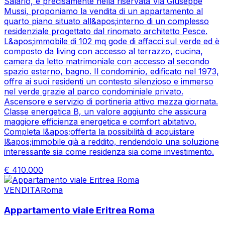
Salario, e precisamente nella riservata Via Giuseppe
Mussi, proponiamo la vendita di un appartamento al
quarto piano situato all&apos;interno di un complesso
residenziale progettato dal rinomato architetto Pesce.
L&apos;immobile di 102 mq gode di affacci sul verde ed è
composto da living con accesso al terrazzo, cucina,
camera da letto matrimoniale con accesso al secondo
spazio esterno, bagno. Il condominio, edificato nel 1973,
offre ai suoi residenti un contesto silenzioso e immerso
nel verde grazie al parco condominiale privato.
Ascensore e servizio di portineria attivo mezza giornata.
Classe energetica B, un valore aggiunto che assicura
maggiore efficienza energetica e comfort abitativo.
Completa l&apos;offerta la possibilità di acquistare
l&apos;immobile già a reddito, rendendolo una soluzione
interessante sia come residenza sia come investimento.
€
410.000
VENDITA
Roma
Appartamento viale Eritrea Roma