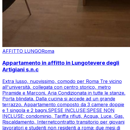
AFFITTO LUNGO
Roma
Appartamento in affitto in Lungotevere degli
Artigiani s.n.c
Extra lusso, nuovissimo, comodo per Roma Tre vicino
all'università, collegata con centro storico, metro
Piramide e Marconi. Aria Condizionata in tutte le stanze.
Porta blindata. Dalla cucina si accede ad un grande
terrazzo. Appartamento composto da 3 camere doppie
e 1 singola e 2 bagni.SPESE INCLUSE:SPESE NON
INCLUSE: condominio, Tariffa rifiuti, Acqua, Luce, Gas,
Riscaldamento, Internetcontratto transitorio per giovani
lavoratori e studenti non residenti a roma; due mesi di